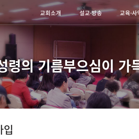
교회소개
설교·방송
교육·사
담임목사 인사말
주일 및 수요예배
양육시스
교회연혁
부흥회 및 행사
오하리데
예배안내
선교사역
 성령의 기름부으심이
가득
섬기는 이들
찾아오시는길
가입