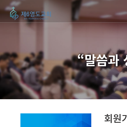
“말씀과
회원