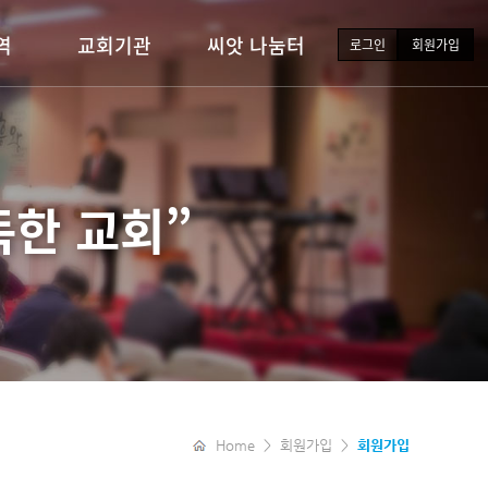
역
교회기관
씨앗 나눔터
로그인
회원가입
템
유·초등부
새가족소개
이
중·고등부
포토갤러리
청년부
주보자료실
한 교회”
장년부
행사일정
자유게시판
찬양과콘티
Home > 회원가입 >
회원가입