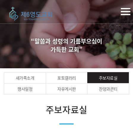
“말씀과 성령의 기름부으심이
가득한 교회”
새가족소개
포토갤러리
주보자료실
행사일정
자유게시판
찬양과콘티
주보자료실