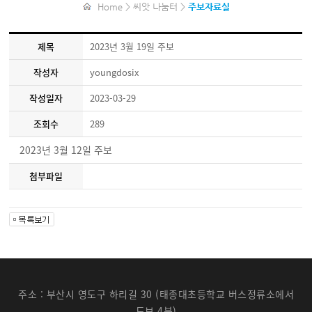
Home > 씨앗 나눔터 >
주보자료실
제목
2023년 3월 19일 주보
작성자
youngdosix
작성일자
2023-03-29
조회수
289
2023년 3월 12일 주보
첨부파일
주소 : 부산시 영도구 하리길 30 (태종대초등학교 버스정류소에서
도보 4분)