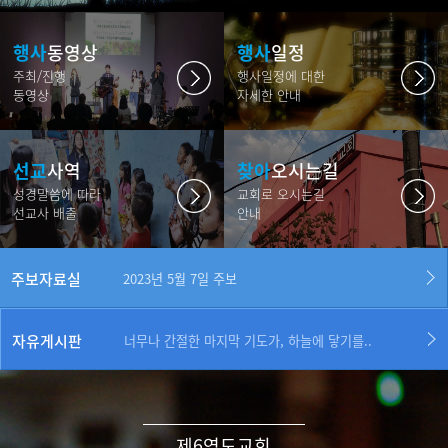
행사
동영상
행사
일정
주최/진행
행사일정에 대한
동영상
자세한 안내
선교
사역
찾아
오시는길
성경말씀에 따라
교회로 오시는길
선교사 배출
안내
2023년 5월 14일 주보
2023년 5월 7일 주보
주보자료실
2023년 4월 9일 주보
2023년 5월 14일 주보
너무나 간절한 마지막 기도가, 하늘에 닿기를..
2023년 5월 7일 주보
자유게시판
너무나 간절한 마지막 기도가, 하늘에 닿기를..
2023년 4월 9일 주보
제6영도교회